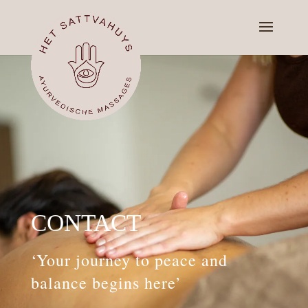
CONTACT
‘Your journey to peace and
balance begins here’