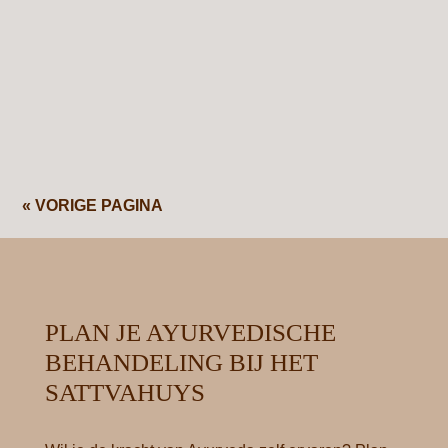
(Ayurvedische kruidenoliën) en biodynamische
oliën vanuit de antroposofie. Elke olie heeft zijn
eigen bijzondere eigenschappen die zijn
afgestemd op de behoeften van het...
« VORIGE PAGINA
PLAN JE AYURVEDISCHE
BEHANDELING BIJ HET
SATTVAHUYS